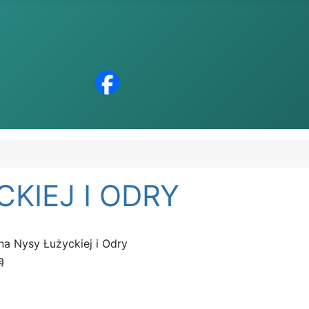
KIEJ I ODRY
na Nysy Łużyckiej i Odry
ą