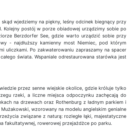
skąd wjedziemy na piękny, leśny odcinek biegnący przy
l. Kolejny postój w porze obiadowej urządzimy sobie po
ziorze Berzdorfer See, gdzie warto urządzić sobie przy
ejowy - najdłuższy kamienny most Niemiec, pod którym
i uliczkami. Po zakwaterowaniu zapraszamy na spacer
całego świata. Wspaniale odrestaurowana starówka jest
dzie przez senne wiejskie okolice, gdzie króluje tylko
zegu rzeki, a liczne miejsca odpoczynku zachęcają do
domkach na drzewach oraz Rothenburg z ładnym parkiem i
rk Mużakowski, wzorowany na modelu angielskim genialne
eżycia związane z naturą: rozległe łąki, majestatyczne
 na fakultatywnej, rowerowej przejażdżce po parku.