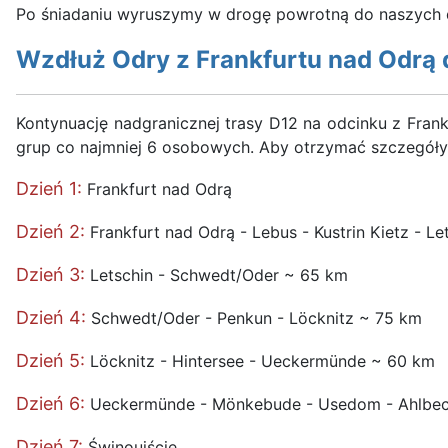
Po śniadaniu wyruszymy w drogę powrotną do naszych
Wzdłuż Odry z Frankfurtu nad Odrą 
Kontynuację nadgranicznej trasy D12 na odcinku z Fran
grup co najmniej 6 osobowych. Aby otrzymać szczegóły
Dzień 1:
Frankfurt nad Odrą
Dzień 2:
Frankfurt nad Odrą - Lebus - Kustrin Kietz - L
Dzień 3:
Letschin - Schwedt/Oder ~ 65 km
Dzień 4:
Schwedt/Oder - Penkun - Löcknitz ~ 75 km
Dzień 5:
Löcknitz - Hintersee - Ueckermünde ~ 60 km
Dzień 6:
Ueckermünde - Mönkebude - Usedom - Ahlbeck
Dzień 7:
Świnoujście