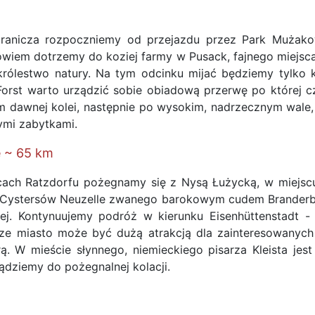
ranicza rozpoczniemy od przejazdu przez Park Mużako
wiem dotrzemy do koziej farmy w Pusack, fajnego miejsc
i królestwo natury. Na tym odcinku mijać będziemy tylko
rst warto urządzić sobie obiadową przerwę po której cz
em dawnej kolei, następnie po wysokim, nadrzecznym wale,
wymi zabytkami.
e ~ 65 km
cach Ratzdorfu pożegnamy się z Nysą Łużycką, w miejsc
Cystersów Neuzelle zwanego barokowym cudem Branderburg
żej. Kontynuujemy podróż w kierunku Eisenhüttenstadt
cze miasto może być dużą atrakcją dla zainteresowanyc
 W mieście słynnego, niemieckiego pisarza Kleista jest w
siądziemy do pożegnalnej kolacji.