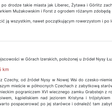
ale po drodze takie miasta jak Liberec, Żytawa i Görlitz 
arkiem Mużakowskim i Forst z ogrodem różanym zdobędą s
ecić ją wszystkim, nawet początkującym rowerzystom i po l
ejscowości w Górach Izerskich, położonej u źródeł Nysy Łu
55 km
 Czechy, od źródeł Nysy w Nowej Wsi do czesko-niemieck
iększym mieście w północnych Czechach z zabytkową star
mieckim pograniczem XVI wiecznego zamku Grabstejn z ro
wem, kąpieliskiem nad jeziorem Kristyna i trójstykie
 warto pospacerować po jej starówce i odnaleźć tam zaby