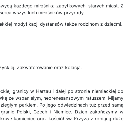
zachwycą każdego miłośnika zabytkowych, starych miast. Z
erca wszystkich miłośników przyrody.
ekkiej modyfikacji dystansów także rodzinom z dziećmi.
życkiej. Zakwaterowanie oraz kolacja.
iej granicy w Hartau i dalej po stronie niemieckiej do
ówką ze wspaniałym, neorenesansowym ratuszem. Mijamy
zległym parkiem. Po jego odwiedzinach tuż przed samą
m granic Polski, Czech i Niemiec. Dzień zakończymy w
tkowe kamienice oraz kościół św. Krzyża z robiącą duże