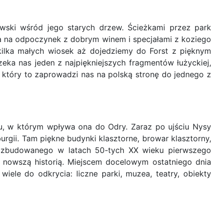
wski wśród jego starych drzew. Ścieżkami przez park
a na odpoczynek z dobrym winem i specjałami z koziego
 kilka małych wiosek aż dojedziemy do Forst z pięknym
eka nas jeden z najpiękniejszych fragmentów łużyckiej,
 który to zaprowadzi nas na polską stronę do jednego z
u, w którym wpływa ona do Odry. Zaraz po ujściu Nysy
ii. Tam piękne budynki klasztorne, browar klasztorny,
 - zbudowanego w latach 50-tych XX wieku pierwszego
h nowszą historią. Miejscem docelowym ostatniego dnia
iele do odkrycia: liczne parki, muzea, teatry, obiekty