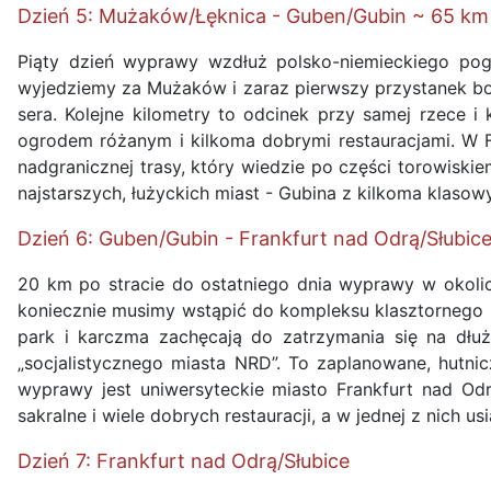
Dzień 5: Mużaków/Łęknica - Guben/Gubin ~ 65 km
Piąty dzień wyprawy wzdłuż polsko-niemieckiego pog
wyjedziemy za Mużaków i zaraz pierwszy przystanek bo
sera. Kolejne kilometry to odcinek przy samej rzece 
ogrodem różanym i kilkoma dobrymi restauracjami. W Fo
nadgranicznej trasy, który wiedzie po części torowiski
najstarszych, łużyckich miast - Gubina z kilkoma klaso
Dzień 6: Guben/Gubin - Frankfurt nad Odrą/Słubic
20 km po stracie do ostatniego dnia wyprawy w okoli
koniecznie musimy wstąpić do kompleksu klasztornego 
park i karczma zachęcają do zatrzymania się na dłu
„socjalistycznego miasta NRD”. To zaplanowane, hutni
wyprawy jest uniwersyteckie miasto Frankfurt nad Odrą.
sakralne i wiele dobrych restauracji, a w jednej z nich u
Dzień 7: Frankfurt nad Odrą/Słubice