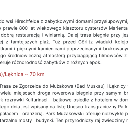
 wsi Hirschfelde z zabytkowymi domami przysłupowymi, 
 prawie 800 lat wiekowego klasztoru cystersów Marienta
brą restauracją i winiarnią. Dalej trasa biegnie przy je
ej z tamtejszych plaż. Tuż przed Görlitz wiadukt kol
kami i pięknymi kamienicami poprzecinanymi brukowanym
o średniowieczną atmosferą przyciągającą filmowców z 
oferuje różnorodność zabytków z różnych epok.
u)/Łęknica ~ 70 km
rasa ze Zgorzelca do Mużakowa (Bad Muskau) i Łęknicy wie
wielu miejscach droga rowerowa biegnie przy samym br
ark rozrywki Kulturinsel – bajkowe osiedle z hotelem w 
tego dnia jest wpisany na listę Unesco transgraniczny Pa
łacem i oranżerią. Park Mużakowski oferuje niezwykłe prz
owtarzalne mosty i budynki. Ten przyrodniczy raj zwiedzimy