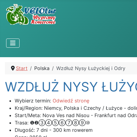
Start
Polska
Wzdłuż Nysy Łużyckiej i Odry
WZDŁUŻ NYSY ŁUŻYC
Wybierz termin:
Odwiedź stronę
Kraj/Region:
Niemcy, Polska i Czechy / Łużyce - doli
Start/Meta:
Nova Ves nad Nisou - Frankfurt nad Odr
Trasa:
❶❷③④⑤⑥⑦⑧⑨⑩
Długość:
7 dni - 300 km rowerem