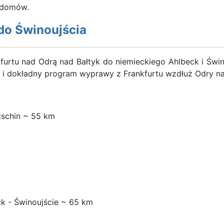
 domów.
do Świnoujścia
kfurtu nad Odrą nad Bałtyk do niemieckiego Ahlbeck i Ś
 i dokładny program wyprawy z Frankfurtu wzdłuż Odry n
etschin ~ 55 km
 - Świnoujście ~ 65 km