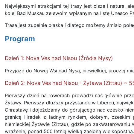
Największymi atrakcjami tej trasy jest cisza i natura, 
kolei Bad Muskau ze swoim wpisanym na listę Unesco P
Trasa jest zupełnie płaska i dlatego możemy śmiało pol
Program
Dzień 1: Nova Ves nad Nisou (Źródła Nysy)
Przyjazd do Nowej Wsi nad Nysą, niewielkiej, uroczej mi
Dzień 2: Nova Ves nad Nisou - Żytawa (Zittau) ~ 
Pierwszy dzień na rowerach prowadzi nas głównie przez
Żytawy. Pierwszy dłuższy przystanek w Libercu, najw
Chrastavę i dojeżdżamy do górującego nad czesko-nie
granicą Hradek z ładnym rynkiem, dobrym, czeskim pi
niemieckiej Żytawie (Zittau), gdzie po zakwaterowaniu
wrażenie, ponad 500 letnią wielką zasłoną wielkopostną.