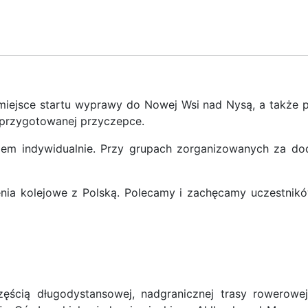
iejsce startu wyprawy do Nowej Wsi nad Nysą, a także p
o przygotowanej przyczepce.
iem indywidualnie. Przy grupach zorganizowanych za d
nia kolejowe z Polską. Polecamy i zachęcamy uczestnikó
ęścią długodystansowej, nadgranicznej trasy rowerowe