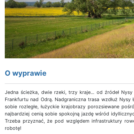
O wyprawie
Jedna ścieżka, dwie rzeki, trzy kraje... od źródeł N
Frankfurtu nad Odrą. Nadgraniczna trasa wzdłuż Nysy Ł
sobie rozległe, łużyckie krajobrazy porozsiewane poś
najbardziej cenią sobie spokojną jazdę wśród idylli
Trzeba przyznać, że pod względem infrastruktury row
robotę!