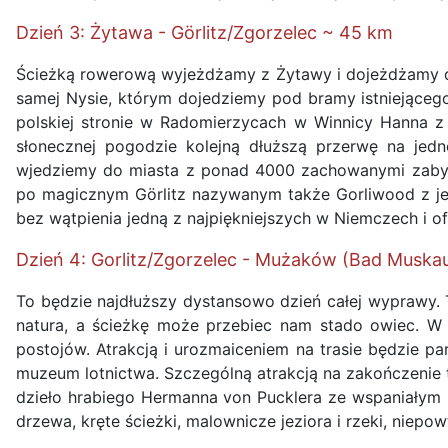
Dzień 3: Żytawa - Görlitz/Zgorzelec ~ 45 km
Ścieżką rowerową wyjeżdżamy z Żytawy i dojeżdżamy do
samej Nysie, którym dojedziemy pod bramy istniejącego
polskiej stronie w Radomierzycach w Winnicy Hanna z do
słonecznej pogodzie kolejną dłuższą przerwę na jedn
wjedziemy do miasta z ponad 4000 zachowanymi zabyt
po magicznym Görlitz nazywanym także Gorliwood z jeg
bez wątpienia jedną z najpiękniejszych w Niemczech i 
Dzień 4: Gorlitz/Zgorzelec - Mużaków (Bad Muska
To będzie najdłuższy dystansowo dzień całej wyprawy. T
natura, a ścieżkę może przebiec nam stado owiec. W 
postojów. Atrakcją i urozmaiceniem na trasie będzie p
muzeum lotnictwa. Szczególną atrakcją na zakończenie 
dzieło hrabiego Hermanna von Pucklera ze wspaniałym pa
drzewa, kręte ścieżki, malownicze jeziora i rzeki, niep