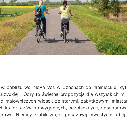
ysy w pobliżu wsi Nova Ves w Czechach do niemieckiej Ży
użyckiej i Odry to świetna propozycja dla wszystkich mił
ród malowniczych wiosek ze starymi, zabytkowymi miastam
cznych krajobrazów po wygodnych, bezpiecznych, odsepar
erowej Niemcy zrobili wręcz pokazową inwestycję robiąc