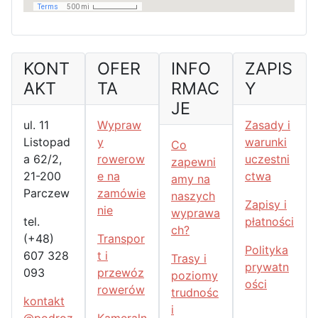
KONT
OFER
INFO
ZAPIS
AKT
TA
RMAC
Y
JE
ul. 11
Wypraw
Zasady i
Listopad
y
warunki
Co
a 62/2,
rowerow
uczestni
zapewni
21-200
e na
ctwa
amy na
Parczew
zamówie
naszych
Zapisy i
nie
wyprawa
tel.
płatności
ch?
(+48)
Transpor
Polityka
607 328
t i
Trasy i
prywatn
093
przewóz
poziomy
ości
rowerów
trudnośc
kontakt
i