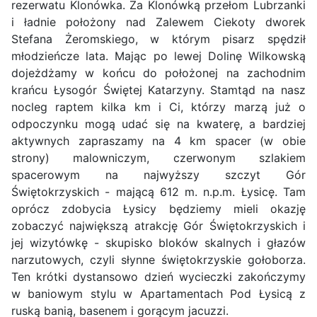
rezerwatu Klonówka. Za Klonówką przełom Lubrzanki
i ładnie położony nad Zalewem Ciekoty dworek
Stefana Żeromskiego, w którym pisarz spędził
młodzieńcze lata. Mając po lewej Dolinę Wilkowską
dojeżdżamy w końcu do położonej na zachodnim
krańcu Łysogór Świętej Katarzyny. Stamtąd na nasz
nocleg raptem kilka km i Ci, którzy marzą już o
odpoczynku mogą udać się na kwaterę, a bardziej
aktywnych zapraszamy na 4 km spacer (w obie
strony) malowniczym, czerwonym szlakiem
spacerowym na najwyższy szczyt Gór
Świętokrzyskich - mającą 612 m. n.p.m. Łysicę. Tam
oprócz zdobycia Łysicy będziemy mieli okazję
zobaczyć największą atrakcję Gór Świętokrzyskich i
jej wizytówkę - skupisko bloków skalnych i głazów
narzutowych, czyli słynne świętokrzyskie gołoborza.
Ten krótki dystansowo dzień wycieczki zakończymy
w baniowym stylu w Apartamentach Pod Łysicą z
ruską banią, basenem i gorącym jacuzzi.