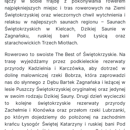
łączy w sobie frajdę z pokonywania rowerem
najpiękniejszych miejsc i tras rowerowych na Ziemi
Świętokrzyskiej oraz wieczornych chwil wytchnienia i
relaksu w najlepszych saunach regionu – Saunach
Świętokrzyskich w Kielcach, Dzikiej Saunie w
Zagnańsku, ruskiej bani Pod Łysicą oraz
starachowickich Trzech Miotłach.
Rowerowo to swoiste The Best of Świętokrzyskie. Na
trasę wyjeżdżamy przez podkieleckie rezerwaty
przyrody Kadzielnia i Karczówka, aby dotrzeć w
dolinę malowniczej rzeki Bobrza, która zaprowadzi
nas do słynnego z Dębu Bartek Zagnańska i leżącej w
lesie Puszczy Świętokrzyskiej oryginalnej oraz jedynej
w swoim rodzaju Dzikiej Sauny. Drugi dzień wycieczki
to kolejne świętokrzyskie rezerwaty przyrody
Zachełmie i Klonówka oraz przełom rzeki Lubrzanki,
po którym dojedziemy do położonej na zachodnim
krańcu Łysogór Świętej Katarzyny i ruskiej bani Pod