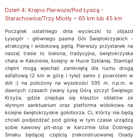
Dzień 4: Krajno Pierwsze/Pod Łysicą -
Starachowice/Trzy Miotły ~ 65 km lub 45 km
Początek ostatniego dnia wycieczki to objazd
Łysogór - głównego pasma Gór Świętokrzyskich -
atrakcyjną i widokową pętlą. Pierwszy przystanek na
naszej trasie to bielona, tradycyjna, świętokrzyska
chata w Kakoninie, kolejny w Hucie Szklanej. Stamtąd
chętni mogą wjechać zamkniętą dla ruchu drogą
asfaltową (2 km w górę i tyleż samo z powrotem w
dół :) na położony na wysokości 595 m. n.p.m. w
dawnych czasach zwany Łysą Górą szczyt Świętego
Krzyża, gdzie znajduje się klasztor oblatów ze
słynnym sanktuarium oraz platforma widokowa na
kolejne świętokrzyskie gołoborza. Ci, którzy nie będą
chcieli podjeżdżać pod górkę w tym czasie urządzą
sobie kawowy pit-stop w karczmie Izba Dobrego
Smaku będącej częścią zrekonstruowanej Osady