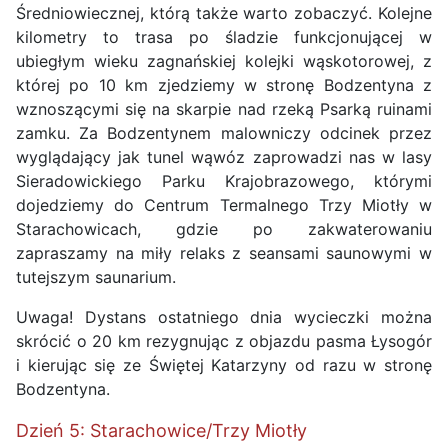
Średniowiecznej, którą także warto zobaczyć. Kolejne
kilometry to trasa po śladzie funkcjonującej w
ubiegłym wieku zagnańskiej kolejki wąskotorowej, z
której po 10 km zjedziemy w stronę Bodzentyna z
wznoszącymi się na skarpie nad rzeką Psarką ruinami
zamku. Za Bodzentynem malowniczy odcinek przez
wyglądający jak tunel wąwóz zaprowadzi nas w lasy
Sieradowickiego Parku Krajobrazowego, którymi
dojedziemy do Centrum Termalnego Trzy Miotły w
Starachowicach, gdzie po zakwaterowaniu
zapraszamy na miły relaks z seansami saunowymi w
tutejszym saunarium.
Uwaga! Dystans ostatniego dnia wycieczki można
skrócić o 20 km rezygnując z objazdu pasma Łysogór
i kierując się ze Świętej Katarzyny od razu w stronę
Bodzentyna.
Dzień 5: Starachowice/Trzy Miotły