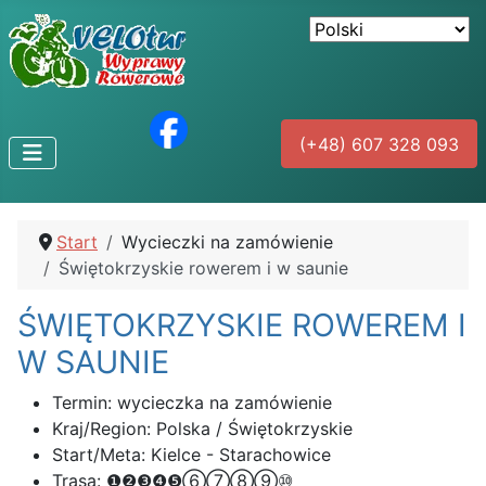
(+48) 607 328 093
Start
Wycieczki na zamówienie
Świętokrzyskie rowerem i w saunie
ŚWIĘTOKRZYSKIE ROWEREM I
W SAUNIE
Termin:
wycieczka na zamówienie
Kraj/Region:
Polska / Świętokrzyskie
Start/Meta:
Kielce - Starachowice
Trasa:
❶❷❸❹❺⑥⑦⑧⑨⑩