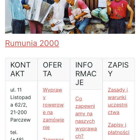
Rumunia 2000
KONT
OFER
INFO
ZAPIS
AKT
TA
RMAC
Y
JE
ul. 11
Wypraw
Zasady i
Listopad
y
warunki
Co
a 62/2,
rowerow
uczestni
zapewni
21-200
e na
ctwa
amy na
Parczew
zamówie
naszych
Zapisy i
nie
wyprawa
tel.
płatności
ch?
(+48)
Transpor