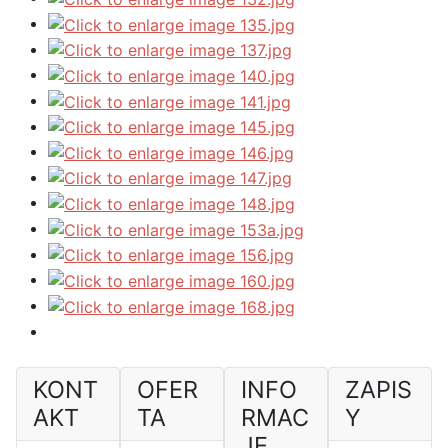
KONT
OFER
INFO
ZAPIS
AKT
TA
RMAC
Y
JE