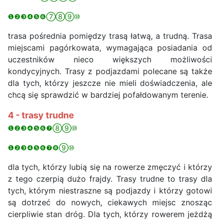
❶❷❸❹❺❻⑦⑧⑨⑩
trasa pośrednia pomiędzy trasą łatwą, a trudną. Trasa
miejscami pagórkowata, wymagająca posiadania od
uczestników nieco większych możliwości
kondycyjnych. Trasy z podjazdami polecane są także
dla tych, którzy jeszcze nie mieli doświadczenia, ale
chcą się sprawdzić w bardziej pofałdowanym terenie.
4 - trasy trudne
❶❷❸❹❺❻❼⑧⑨⑩
❶❷❸❹❺❻❼❽⑨⑩
dla tych, którzy lubią się na rowerze zmęczyć i którzy
z tego czerpią dużo frajdy. Trasy trudne to trasy dla
tych, którym niestraszne są podjazdy i którzy gotowi
są dotrzeć do nowych, ciekawych miejsc znosząc
cierpliwie stan dróg. Dla tych, którzy rowerem jeżdżą