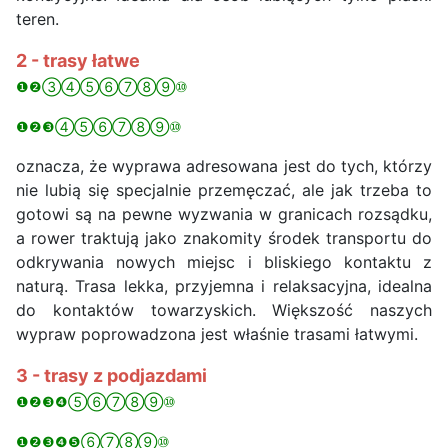
teren.
2 - trasy łatwe
❶❷③④⑤⑥⑦⑧⑨⑩
❶❷❸④⑤⑥⑦⑧⑨⑩
oznacza, że wyprawa adresowana jest do tych, którzy
nie lubią się specjalnie przemęczać, ale jak trzeba to
gotowi są na pewne wyzwania w granicach rozsądku,
a rower traktują jako znakomity środek transportu do
odkrywania nowych miejsc i bliskiego kontaktu z
naturą. Trasa lekka, przyjemna i relaksacyjna, idealna
do kontaktów towarzyskich. Większość naszych
wypraw poprowadzona jest właśnie trasami łatwymi.
3 - trasy z podjazdami
❶❷❸❹⑤⑥⑦⑧⑨⑩
❶❷❸❹❺⑥⑦⑧⑨⑩