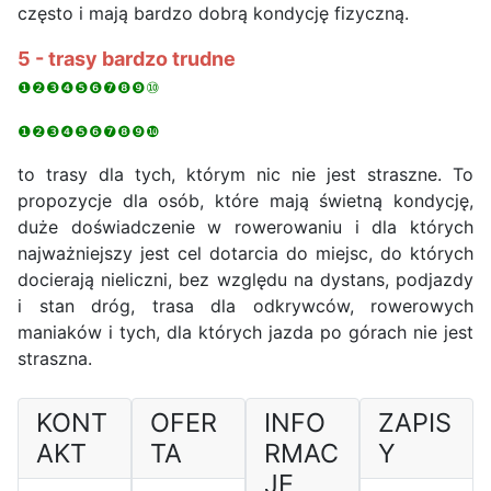
często i mają bardzo dobrą kondycję fizyczną.
5 - trasy bardzo trudne
❶❷❸❹❺❻❼❽❾⑩
❶❷❸❹❺❻❼❽❾❿
to trasy dla tych, którym nic nie jest straszne. To
propozycje dla osób, które mają świetną kondycję,
duże doświadczenie w rowerowaniu i dla których
najważniejszy jest cel dotarcia do miejsc, do których
docierają nieliczni, bez względu na dystans, podjazdy
i stan dróg, trasa dla odkrywców, rowerowych
maniaków i tych, dla których jazda po górach nie jest
straszna.
KONT
OFER
INFO
ZAPIS
AKT
TA
RMAC
Y
JE