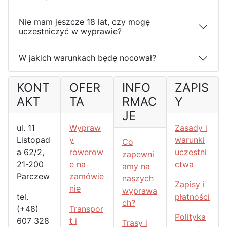
Nie mam jeszcze 18 lat, czy mogę
uczestniczyć w wyprawie?
W jakich warunkach będę nocował?
KONT
OFER
INFO
ZAPIS
AKT
TA
RMAC
Y
JE
ul. 11
Wypraw
Zasady i
Listopad
y
warunki
Co
a 62/2,
rowerow
uczestni
zapewni
21-200
e na
ctwa
amy na
Parczew
zamówie
naszych
Zapisy i
nie
wyprawa
tel.
płatności
ch?
(+48)
Transpor
Polityka
607 328
t i
Trasy i