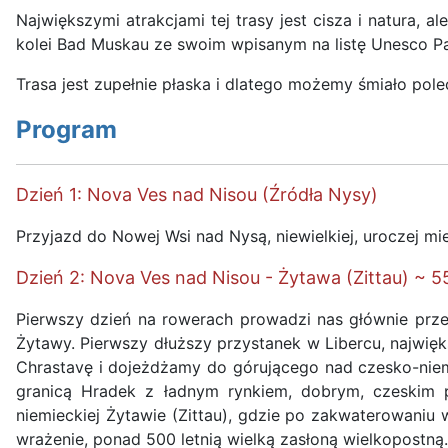
Największymi atrakcjami tej trasy jest cisza i natura, 
kolei Bad Muskau ze swoim wpisanym na listę Unesco P
Trasa jest zupełnie płaska i dlatego możemy śmiało pol
Program
Dzień 1: Nova Ves nad Nisou (Źródła Nysy)
Przyjazd do Nowej Wsi nad Nysą, niewielkiej, uroczej mi
Dzień 2: Nova Ves nad Nisou - Żytawa (Zittau) ~ 
Pierwszy dzień na rowerach prowadzi nas głównie przez
Żytawy. Pierwszy dłuższy przystanek w Libercu, najw
Chrastavę i dojeżdżamy do górującego nad czesko-nie
granicą Hradek z ładnym rynkiem, dobrym, czeskim pi
niemieckiej Żytawie (Zittau), gdzie po zakwaterowaniu
wrażenie, ponad 500 letnią wielką zasłoną wielkopostną.