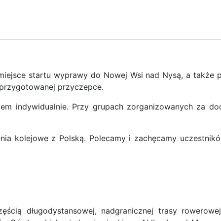
iejsce startu wyprawy do Nowej Wsi nad Nysą, a także p
o przygotowanej przyczepce.
iem indywidualnie. Przy grupach zorganizowanych za d
nia kolejowe z Polską. Polecamy i zachęcamy uczestnikó
ęścią długodystansowej, nadgranicznej trasy rowerowe