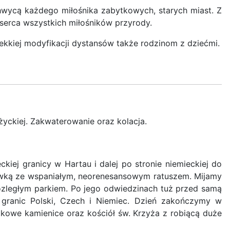
zachwycą każdego miłośnika zabytkowych, starych miast. Z
erca wszystkich miłośników przyrody.
ekkiej modyfikacji dystansów także rodzinom z dziećmi.
życkiej. Zakwaterowanie oraz kolacja.
iej granicy w Hartau i dalej po stronie niemieckiej do
ówką ze wspaniałym, neorenesansowym ratuszem. Mijamy
zległym parkiem. Po jego odwiedzinach tuż przed samą
m granic Polski, Czech i Niemiec. Dzień zakończymy w
tkowe kamienice oraz kościół św. Krzyża z robiącą duże