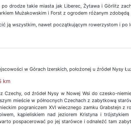
ale po drodze takie miasta jak Liberec, Żytawa i Görlitz 
arkiem Mużakowskim i Forst z ogrodem różanym zdobędą s
ecić ją wszystkim, nawet początkującym rowerzystom i po l
ejscowości w Górach Izerskich, położonej u źródeł Nysy Łu
55 km
 Czechy, od źródeł Nysy w Nowej Wsi do czesko-niemieck
iększym mieście w północnych Czechach z zabytkową star
mieckim pograniczem XVI wiecznego zamku Grabstejn z ro
wem, kąpieliskiem nad jeziorem Kristyna i trójstykie
 warto pospacerować po jej starówce i odnaleźć tam zaby