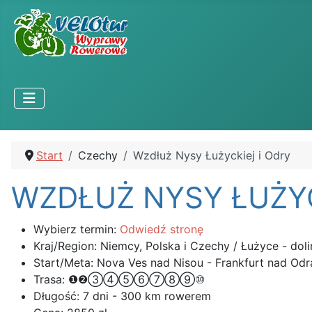
Start
Czechy
Wzdłuż Nysy Łużyckiej i Odry
WZDŁUŻ NYSY ŁUŻYC
Wybierz termin:
Odwiedź stronę
Kraj/Region:
Niemcy, Polska i Czechy / Łużyce - doli
Start/Meta:
Nova Ves nad Nisou - Frankfurt nad Odr
Trasa:
❶❷③④⑤⑥⑦⑧⑨⑩
Długość:
7 dni - 300 km rowerem