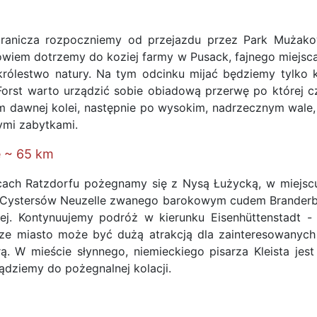
ranicza rozpoczniemy od przejazdu przez Park Mużako
wiem dotrzemy do koziej farmy w Pusack, fajnego miejsc
i królestwo natury. Na tym odcinku mijać będziemy tylko
rst warto urządzić sobie obiadową przerwę po której cz
em dawnej kolei, następnie po wysokim, nadrzecznym wale,
wymi zabytkami.
e ~ 65 km
cach Ratzdorfu pożegnamy się z Nysą Łużycką, w miejsc
Cystersów Neuzelle zwanego barokowym cudem Branderburg
żej. Kontynuujemy podróż w kierunku Eisenhüttenstadt
cze miasto może być dużą atrakcją dla zainteresowanyc
 W mieście słynnego, niemieckiego pisarza Kleista jest w
siądziemy do pożegnalnej kolacji.