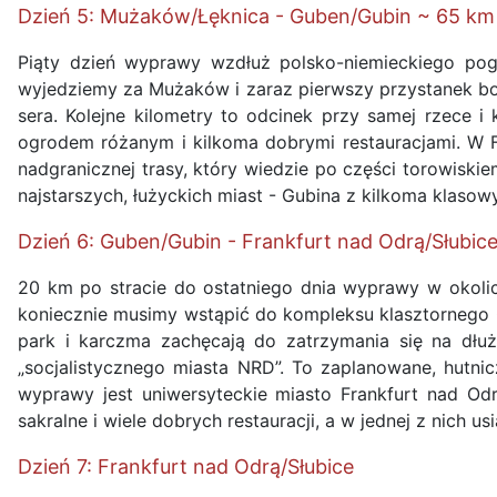
Dzień 5: Mużaków/Łęknica - Guben/Gubin ~ 65 km
Piąty dzień wyprawy wzdłuż polsko-niemieckiego pog
wyjedziemy za Mużaków i zaraz pierwszy przystanek bo
sera. Kolejne kilometry to odcinek przy samej rzece 
ogrodem różanym i kilkoma dobrymi restauracjami. W Fo
nadgranicznej trasy, który wiedzie po części torowiski
najstarszych, łużyckich miast - Gubina z kilkoma klaso
Dzień 6: Guben/Gubin - Frankfurt nad Odrą/Słubic
20 km po stracie do ostatniego dnia wyprawy w okoli
koniecznie musimy wstąpić do kompleksu klasztornego 
park i karczma zachęcają do zatrzymania się na dłu
„socjalistycznego miasta NRD”. To zaplanowane, hutni
wyprawy jest uniwersyteckie miasto Frankfurt nad Odrą.
sakralne i wiele dobrych restauracji, a w jednej z nich u
Dzień 7: Frankfurt nad Odrą/Słubice