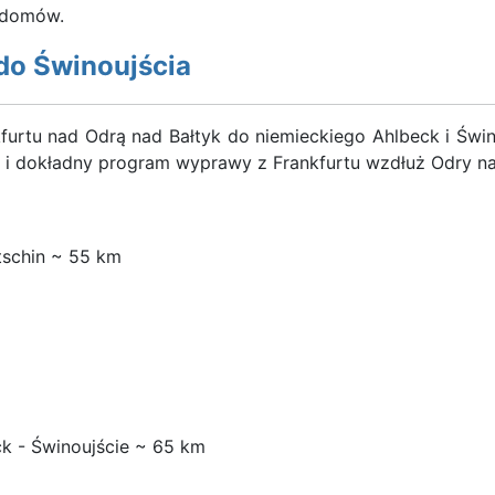
 domów.
do Świnoujścia
kfurtu nad Odrą nad Bałtyk do niemieckiego Ahlbeck i Ś
 i dokładny program wyprawy z Frankfurtu wzdłuż Odry n
etschin ~ 55 km
 - Świnoujście ~ 65 km