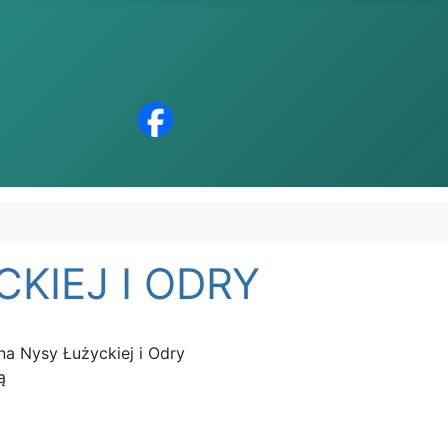
KIEJ I ODRY
na Nysy Łużyckiej i Odry
ą