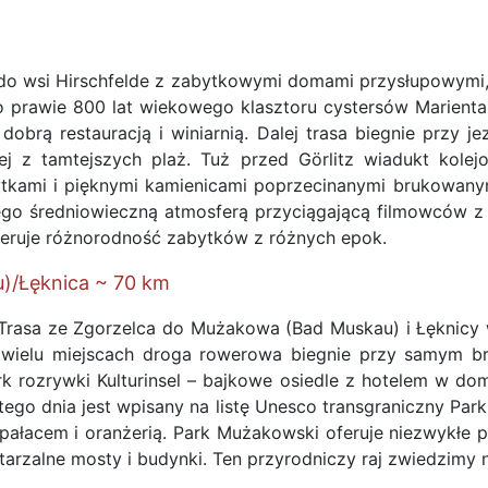
 wsi Hirschfelde z zabytkowymi domami przysłupowymi, 
 prawie 800 lat wiekowego klasztoru cystersów Marienta
brą restauracją i winiarnią. Dalej trasa biegnie przy je
ej z tamtejszych plaż. Tuż przed Görlitz wiadukt kol
kami i pięknymi kamienicami poprzecinanymi brukowanym
o średniowieczną atmosferą przyciągającą filmowców z 
oferuje różnorodność zabytków z różnych epok.
u)/Łęknica ~ 70 km
rasa ze Zgorzelca do Mużakowa (Bad Muskau) i Łęknicy wie
wielu miejscach droga rowerowa biegnie przy samym br
ark rozrywki Kulturinsel – bajkowe osiedle z hotelem w 
tego dnia jest wpisany na listę Unesco transgraniczny Pa
łacem i oranżerią. Park Mużakowski oferuje niezwykłe prz
owtarzalne mosty i budynki. Ten przyrodniczy raj zwiedzimy