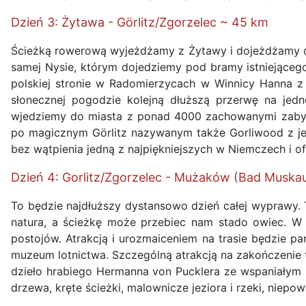
Dzień 3: Żytawa - Görlitz/Zgorzelec ~ 45 km
Ścieżką rowerową wyjeżdżamy z Żytawy i dojeżdżamy do
samej Nysie, którym dojedziemy pod bramy istniejącego
polskiej stronie w Radomierzycach w Winnicy Hanna z do
słonecznej pogodzie kolejną dłuższą przerwę na jedn
wjedziemy do miasta z ponad 4000 zachowanymi zabyt
po magicznym Görlitz nazywanym także Gorliwood z jeg
bez wątpienia jedną z najpiękniejszych w Niemczech i 
Dzień 4: Gorlitz/Zgorzelec - Mużaków (Bad Muska
To będzie najdłuższy dystansowo dzień całej wyprawy. T
natura, a ścieżkę może przebiec nam stado owiec. W 
postojów. Atrakcją i urozmaiceniem na trasie będzie p
muzeum lotnictwa. Szczególną atrakcją na zakończenie 
dzieło hrabiego Hermanna von Pucklera ze wspaniałym pa
drzewa, kręte ścieżki, malownicze jeziora i rzeki, niep