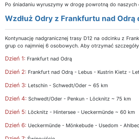
Po śniadaniu wyruszymy w drogę powrotną do naszych
Wzdłuż Odry z Frankfurtu nad Odrą 
Kontynuację nadgranicznej trasy D12 na odcinku z Fran
grup co najmniej 6 osobowych. Aby otrzymać szczegóły
Dzień 1:
Frankfurt nad Odrą
Dzień 2:
Frankfurt nad Odrą - Lebus - Kustrin Kietz - L
Dzień 3:
Letschin - Schwedt/Oder ~ 65 km
Dzień 4:
Schwedt/Oder - Penkun - Löcknitz ~ 75 km
Dzień 5:
Löcknitz - Hintersee - Ueckermünde ~ 60 km
Dzień 6:
Ueckermünde - Mönkebude - Usedom - Ahlbeck
Dzień 7:
Świnoujście