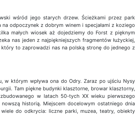
wski wśród jego starych drzew. Ścieżkami przez park
a na odpoczynek z dobrym winem i specjałami z koziego
 kilka małych wiosek aż dojedziemy do Forst z pięknym
eka nas jeden z najpiękniejszych fragmentów łużyckiej,
 który to zaprowadzi nas na polską stronę do jednego z
u, w którym wpływa ona do Odry. Zaraz po ujściu Nysy
ii. Tam piękne budynki klasztorne, browar klasztorny,
 - zbudowanego w latach 50-tych XX wieku pierwszego
h nowszą historią. Miejscem docelowym ostatniego dnia
iele do odkrycia: liczne parki, muzea, teatry, obiekty