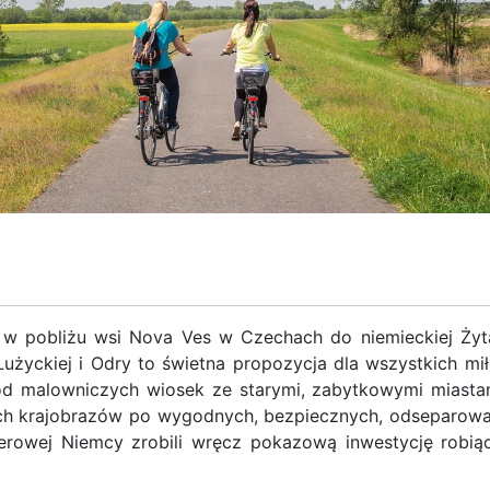
ysy w pobliżu wsi Nova Ves w Czechach do niemieckiej Ży
użyckiej i Odry to świetna propozycja dla wszystkich mił
ród malowniczych wiosek ze starymi, zabytkowymi miastam
cznych krajobrazów po wygodnych, bezpiecznych, odsepar
erowej Niemcy zrobili wręcz pokazową inwestycję robiąc