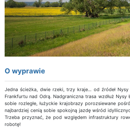
O wyprawie
Jedna ścieżka, dwie rzeki, trzy kraje... od źródeł N
Frankfurtu nad Odrą. Nadgraniczna trasa wzdłuż Nysy Ł
sobie rozległe, łużyckie krajobrazy porozsiewane poś
najbardziej cenią sobie spokojną jazdę wśród idylli
Trzeba przyznać, że pod względem infrastruktury row
robotę!