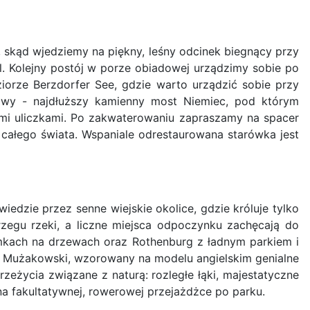
skąd wjedziemy na piękny, leśny odcinek biegnący przy
l. Kolejny postój w porze obiadowej urządzimy sobie po
ziorze Berzdorfer See, gdzie warto urządzić sobie przy
ejowy - najdłuższy kamienny most Niemiec, pod którym
i uliczkami. Po zakwaterowaniu zapraszamy na spacer
całego świata. Wspaniale odrestaurowana starówka jest
dzie przez senne wiejskie okolice, gdzie króluje tylko
zegu rzeki, a liczne miejsca odpoczynku zachęcają do
domkach na drzewach oraz Rothenburg z ładnym parkiem i
rk Mużakowski, wzorowany na modelu angielskim genialne
eżycia związane z naturą: rozległe łąki, majestatyczne
 na fakultatywnej, rowerowej przejażdżce po parku.