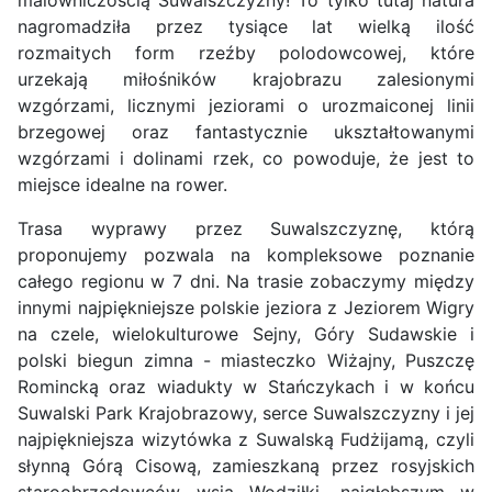
nagromadziła przez tysiące lat wielką ilość
rozmaitych form rzeźby polodowcowej, które
urzekają miłośników krajobrazu zalesionymi
wzgórzami, licznymi jeziorami o urozmaiconej linii
brzegowej oraz fantastycznie ukształtowanymi
wzgórzami i dolinami rzek, co powoduje, że jest to
miejsce idealne na rower.
Trasa wyprawy przez Suwalszczyznę, którą
proponujemy pozwala na kompleksowe poznanie
całego regionu w 7 dni. Na trasie zobaczymy między
innymi najpiękniejsze polskie jeziora z Jeziorem Wigry
na czele, wielokulturowe Sejny, Góry Sudawskie i
polski biegun zimna - miasteczko Wiżajny, Puszczę
Romincką oraz wiadukty w Stańczykach i w końcu
Suwalski Park Krajobrazowy, serce Suwalszczyzny i jej
najpiękniejsza wizytówka z Suwalską Fudżijamą, czyli
słynną Górą Cisową, zamieszkaną przez rosyjskich
staroobrzędowców wsią Wodziłki, najgłębszym w