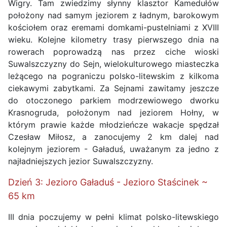
Wigry. Tam zwiedzimy słynny klasztor Kamedułów
położony nad samym jeziorem z ładnym, barokowym
kościołem oraz eremami domkami-pustelniami z XVIII
wieku. Kolejne kilometry trasy pierwszego dnia na
rowerach poprowadzą nas przez ciche wioski
Suwalszczyzny do Sejn, wielokulturowego miasteczka
leżącego na pograniczu polsko-litewskim z kilkoma
ciekawymi zabytkami. Za Sejnami zawitamy jeszcze
do otoczonego parkiem modrzewiowego dworku
Krasnogruda, położonym nad jeziorem Hołny, w
którym prawie każde młodzieńcze wakacje spędzał
Czesław Miłosz, a zanocujemy 2 km dalej nad
kolejnym jeziorem - Gaładuś, uważanym za jedno z
najładniejszych jezior Suwalszczyzny.
Dzień 3: Jezioro Gaładuś - Jezioro Staścinek ~
65 km
III dnia poczujemy w pełni klimat polsko-litewskiego