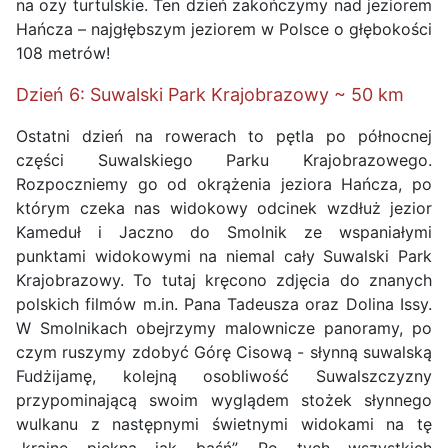
na ozy turtulskie. Ten dzień zakończymy nad jeziorem
Hańcza – najgłębszym jeziorem w Polsce o głębokości
108 metrów!
Dzień 6: Suwalski Park Krajobrazowy ~ 50 km
Ostatni dzień na rowerach to pętla po północnej
części Suwalskiego Parku Krajobrazowego.
Rozpoczniemy go od okrążenia jeziora Hańcza, po
którym czeka nas widokowy odcinek wzdłuż jezior
Kameduł i Jaczno do Smolnik ze wspaniałymi
punktami widokowymi na niemal cały Suwalski Park
Krajobrazowy. To tutaj kręcono zdjęcia do znanych
polskich filmów m.in. Pana Tadeusza oraz Dolina Issy.
W Smolnikach obejrzymy malownicze panoramy, po
czym ruszymy zdobyć Górę Cisową - słynną suwalską
Fudżijamę, kolejną osobliwość Suwalszczyzny
przypominającą swoim wyglądem stożek słynnego
wulkanu z następnymi świetnymi widokami na tę
„krainę piękną jak baśń”. Po tych wszystkich