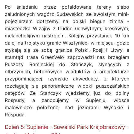
Po śniadaniu przez pofałdowane tereny słabo
zaludnionych wzgórz Sudawskich ze swoistym mini-
pojezierzem dotrzemy na polski biegun zimna -
miasteczka Wiżajny z trudno uchwytnym, kresowym,
melancholijnym nastrojem. Kolejny przystanek 10 km
dalej na trójstyku granic Wisztyniec, w miejscu, gdzie
stykają się ze sobą granice Polski, Rosji i Litwy, a
stamtąd trasa GreenVelo zaprowadzi nas brzegiem
Puszczy Rominckiej do Stańczyk, słynących z
olbrzymich, betonowych wiaduktów o architekturze
przypominającej rzymskie akwedukty, z których
rozciągają się panoramiczne widoki puszczańskich
ostępów. Ze Stańczyk wjedziemy już do doliny
Rospudy, a zanocujemy w Supieniu, wiosce
malowniczo położonej nad jeziorami Wysokie i
Rospuda.
Dzień 5: Supienie - Suwalski Park Krajobrazowy -