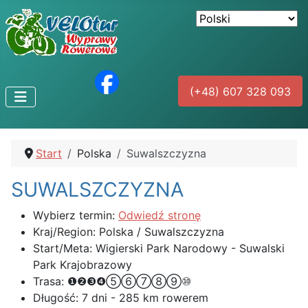
(+48) 607 328 093
Start
Polska
Suwalszczyzna
SUWALSZCZYZNA
Wybierz termin:
Odwiedź stronę
Kraj/Region:
Polska / Suwalszczyzna
Start/Meta:
Wigierski Park Narodowy - Suwalski
Park Krajobrazowy
Trasa:
❶❷❸❹⑤⑥⑦⑧⑨⑩
Długość:
7 dni - 285 km rowerem