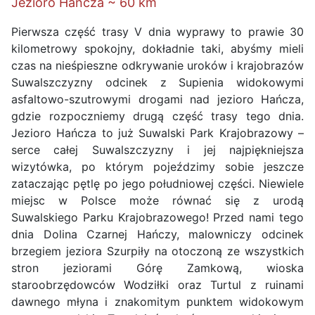
Jezioro Hańcza ~ 60 km
Pierwsza część trasy V dnia wyprawy to prawie 30
kilometrowy spokojny, dokładnie taki, abyśmy mieli
czas na nieśpieszne odkrywanie uroków i krajobrazów
Suwalszczyzny odcinek z Supienia widokowymi
asfaltowo-szutrowymi drogami nad jezioro Hańcza,
gdzie rozpoczniemy drugą część trasy tego dnia.
Jezioro Hańcza to już Suwalski Park Krajobrazowy –
serce całej Suwalszczyzny i jej najpiękniejsza
wizytówka, po którym pojeździmy sobie jeszcze
zataczając pętlę po jego południowej części. Niewiele
miejsc w Polsce może równać się z urodą
Suwalskiego Parku Krajobrazowego! Przed nami tego
dnia Dolina Czarnej Hańczy, malowniczy odcinek
brzegiem jeziora Szurpiły na otoczoną ze wszystkich
stron jeziorami Górę Zamkową, wioska
staroobrzędowców Wodziłki oraz Turtul z ruinami
dawnego młyna i znakomitym punktem widokowym