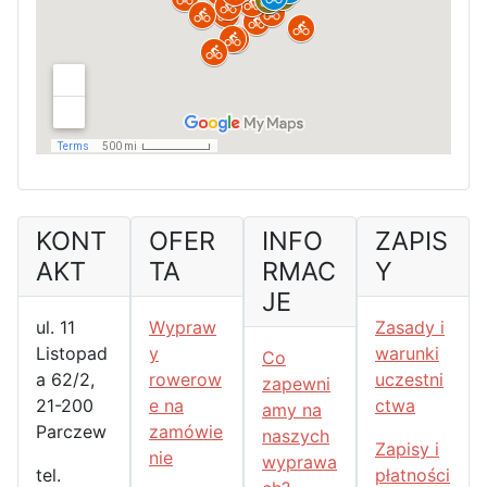
KONT
OFER
INFO
ZAPIS
AKT
TA
RMAC
Y
JE
ul. 11
Wypraw
Zasady i
Listopad
y
warunki
Co
a 62/2,
rowerow
uczestni
zapewni
21-200
e na
ctwa
amy na
Parczew
zamówie
naszych
Zapisy i
nie
wyprawa
tel.
płatności