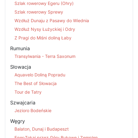
Szlak rowerowy Egeru (Ohry)
Szlak rowerowy Sprewy
Wzdłuż Dunaju z Pasawy do Wiednia
Wzdłuż Nysy Łużyckiej i Odry
Z Pragi do Miśni doliną Łaby
Rumunia
Transylwania - Terra Saxonum
Słowacja
Aquavelo Doliną Popradu
The Best of Słowacja
Tour de Tatry
Szwajcaria
Jezioro Bodeńskie
Węgry
Balaton, Dunaj i Budapeszt
Eger-Tokaj przez Góry Bukowe i Zemplen