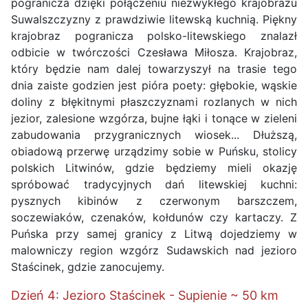
pogranicza dzięki połączeniu niezwykłego krajobrazu
Suwalszczyzny z prawdziwie litewską kuchnią. Piękny
krajobraz pogranicza polsko-litewskiego znalazł
odbicie w twórczości Czesława Miłosza. Krajobraz,
który będzie nam dalej towarzyszył na trasie tego
dnia zaiste godzien jest pióra poety: głębokie, wąskie
doliny z błękitnymi płaszczyznami rozlanych w nich
jezior, zalesione wzgórza, bujne łąki i tonące w zieleni
zabudowania przygranicznych wiosek... Dłuższą,
obiadową przerwę urządzimy sobie w Puńsku, stolicy
polskich Litwinów, gdzie będziemy mieli okazję
spróbować tradycyjnych dań litewskiej kuchni:
pysznych kibinów z czerwonym barszczem,
soczewiaków, czenaków, kołdunów czy kartaczy. Z
Puńska przy samej granicy z Litwą dojedziemy w
malowniczy region wzgórz Sudawskich nad jezioro
Staścinek, gdzie zanocujemy.
Dzień 4: Jezioro Staścinek - Supienie ~ 50 km