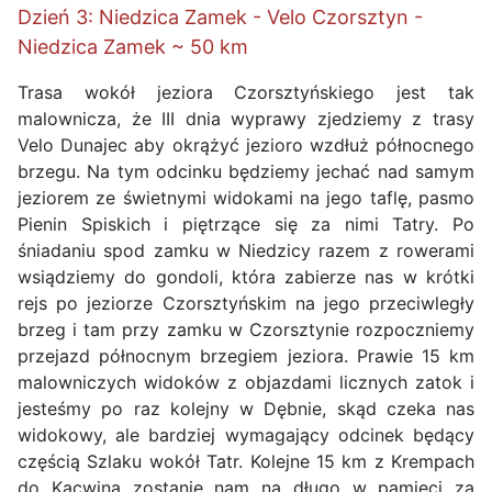
Dzień 3: Niedzica Zamek - Velo Czorsztyn -
Niedzica Zamek ~ 50 km
Trasa wokół jeziora Czorsztyńskiego jest tak
malownicza, że III dnia wyprawy zjedziemy z trasy
Velo Dunajec aby okrążyć jezioro wzdłuż północnego
brzegu. Na tym odcinku będziemy jechać nad samym
jeziorem ze świetnymi widokami na jego taflę, pasmo
Pienin Spiskich i piętrzące się za nimi Tatry. Po
śniadaniu spod zamku w Niedzicy razem z rowerami
wsiądziemy do gondoli, która zabierze nas w krótki
rejs po jeziorze Czorsztyńskim na jego przeciwległy
brzeg i tam przy zamku w Czorsztynie rozpoczniemy
przejazd północnym brzegiem jeziora. Prawie 15 km
malowniczych widoków z objazdami licznych zatok i
jesteśmy po raz kolejny w Dębnie, skąd czeka nas
widokowy, ale bardziej wymagający odcinek będący
częścią Szlaku wokół Tatr. Kolejne 15 km z Krempach
do Kacwina zostanie nam na długo w pamięci za