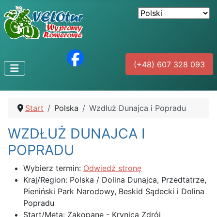
(+48) 607 328 093
Start
Polska
Wzdłuż Dunajca i Popradu
WZDŁUŻ DUNAJCA I
POPRADU
Wybierz termin:
Odwiedź stronę
Kraj/Region:
Polska / Dolina Dunajca, Przedtatrze,
Pieniński Park Narodowy, Beskid Sądecki i Dolina
Popradu
Start/Meta:
Zakopane - Krynica Zdrój