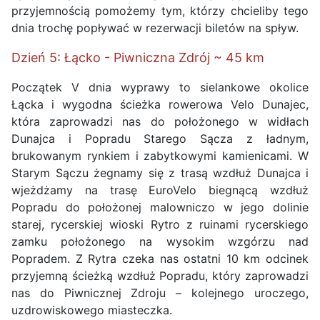
przyjemnością pomożemy tym, którzy chcieliby tego
dnia trochę popływać w rezerwacji biletów na spływ.
Dzień 5: Łącko - Piwniczna Zdrój ~ 45 km
Początek V dnia wyprawy to sielankowe okolice
Łącka i wygodna ścieżka rowerowa Velo Dunajec,
która zaprowadzi nas do położonego w widłach
Dunajca i Popradu Starego Sącza z ładnym,
brukowanym rynkiem i zabytkowymi kamienicami. W
Starym Sączu żegnamy się z trasą wzdłuż Dunajca i
wjeżdżamy na trasę EuroVelo biegnącą wzdłuż
Popradu do położonej malowniczo w jego dolinie
starej, rycerskiej wioski Rytro z ruinami rycerskiego
zamku położonego na wysokim wzgórzu nad
Popradem. Z Rytra czeka nas ostatni 10 km odcinek
przyjemną ścieżką wzdłuż Popradu, który zaprowadzi
nas do Piwnicznej Zdroju – kolejnego uroczego,
uzdrowiskowego miasteczka.