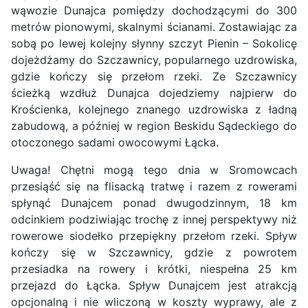
wąwozie Dunajca pomiędzy dochodzącymi do 300
metrów pionowymi, skalnymi ścianami. Zostawiając za
sobą po lewej kolejny słynny szczyt Pienin – Sokolicę
dojeżdżamy do Szczawnicy, popularnego uzdrowiska,
gdzie kończy się przełom rzeki. Ze Szczawnicy
ścieżką wzdłuż Dunajca dojedziemy najpierw do
Krościenka, kolejnego znanego uzdrowiska z ładną
zabudową, a później w region Beskidu Sądeckiego do
otoczonego sadami owocowymi Łącka.
Uwaga! Chętni mogą tego dnia w Sromowcach
przesiąść się na flisacką tratwę i razem z rowerami
spłynąć Dunajcem ponad dwugodzinnym, 18 km
odcinkiem podziwiając trochę z innej perspektywy niż
rowerowe siodełko przepiękny przełom rzeki. Spływ
kończy się w Szczawnicy, gdzie z powrotem
przesiadka na rowery i krótki, niespełna 25 km
przejazd do Łącka. Spływ Dunajcem jest atrakcją
opcjonalną i nie wliczoną w koszty wyprawy, ale z