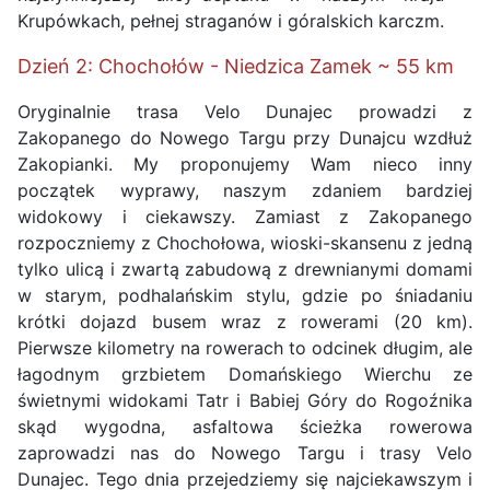
Krupówkach, pełnej straganów i góralskich karczm.
Dzień 2: Chochołów - Niedzica Zamek ~ 55 km
Oryginalnie trasa Velo Dunajec prowadzi z
Zakopanego do Nowego Targu przy Dunajcu wzdłuż
Zakopianki. My proponujemy Wam nieco inny
początek wyprawy, naszym zdaniem bardziej
widokowy i ciekawszy. Zamiast z Zakopanego
rozpoczniemy z Chochołowa, wioski-skansenu z jedną
tylko ulicą i zwartą zabudową z drewnianymi domami
w starym, podhalańskim stylu, gdzie po śniadaniu
krótki dojazd busem wraz z rowerami (20 km).
Pierwsze kilometry na rowerach to odcinek długim, ale
łagodnym grzbietem Domańskiego Wierchu ze
świetnymi widokami Tatr i Babiej Góry do Rogoźnika
skąd wygodna, asfaltowa ścieżka rowerowa
zaprowadzi nas do Nowego Targu i trasy Velo
Dunajec. Tego dnia przejedziemy się najciekawszym i