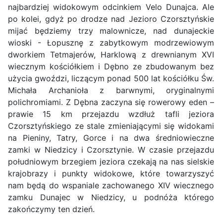
najbardziej widokowym odcinkiem Velo Dunajca. Ale
po kolei, gdyż po drodze nad Jezioro Czorsztyńskie
mijać będziemy trzy malownicze, nad dunajeckie
wioski - Łopusznę z zabytkowym modrzewiowym
dworkiem Tetmajerów, Harklową z drewnianym XVI
wiecznym kościółkiem i Dębno ze zbudowanym bez
użycia gwoździ, liczącym ponad 500 lat kościółku Św.
Michała Archanioła z barwnymi, oryginalnymi
polichromiami. Z Dębna zaczyna się rowerowy eden –
prawie 15 km przejazdu wzdłuż tafli jeziora
Czorsztyńskiego ze stale zmieniającymi się widokami
na Pieniny, Tatry, Gorce i na dwa średniowieczne
zamki w Niedzicy i Czorsztynie. W czasie przejazdu
południowym brzegiem jeziora czekają na nas sielskie
krajobrazy i punkty widokowe, które towarzyszyć
nam będą do wspaniale zachowanego XIV wiecznego
zamku Dunajec w Niedzicy, u podnóża którego
zakończymy ten dzień.