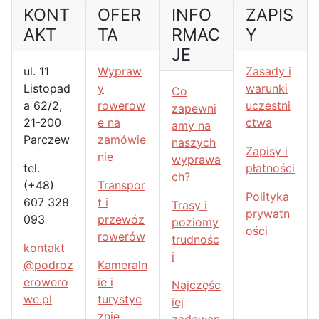
KONT
OFER
INFO
ZAPIS
AKT
TA
RMAC
Y
JE
ul. 11
Wypraw
Zasady i
Listopad
y
warunki
Co
a 62/2,
rowerow
uczestni
zapewni
21-200
e na
ctwa
amy na
Parczew
zamówie
naszych
Zapisy i
nie
wyprawa
tel.
płatności
ch?
(+48)
Transpor
Polityka
607 328
t i
Trasy i
prywatn
093
przewóz
poziomy
ości
rowerów
trudnośc
kontakt
i
@podroz
Kameraln
erowero
ie i
Najczęśc
we.pl
turystyc
iej
znie