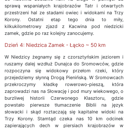
sprawą wspaniałych krajobrazów Tatr i otwartych
przestrzeni hal ze stadami owiec i widokami na Trzy
Korony. Ostatni etap tego dnia to miły,
kilkukilometrowy zjazd z Kacwina pod niedzicki
zamek, gdzie po raz kolejny zanocujemy.
Dzień 4: Niedzica Zamek - Łącko ~ 50 km
W Niedzicy żegnamy się z czorsztyńskim jeziorem i
ruszamy dalej wzdłuż Dunajca do Sromowców, gdzie
rozpoczyna się widokowy przełom rzeki, który
przejedziemy słynną Drogą Pienińską. W Sromowcach
przekroczymy kładkę rowerowo-pieszą, która
zaprowadzi nas na Słowację i pod mury wiekowego, o
burzliwej historii Czerwonego Klasztoru, gdzie
powstało pierwsze tłumaczenie Biblii na język
słowacki i skąd roztaczają się kapitalne widoki na
Trzy Korony. Stamtąd czeka nas 10 km odcinek
zapierających dech w piersiach krajobrazów w