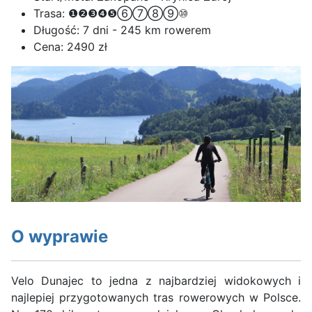
Trasa:
❶❷❸❹❺⑥⑦⑧⑨⑩
Długość:
7 dni - 245 km rowerem
Cena:
2490 zł
O wyprawie
Velo Dunajec to jedna z najbardziej widokowych i
najlepiej przygotowanych tras rowerowych w Polsce.