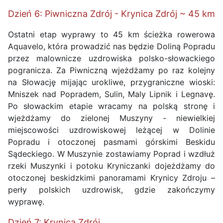
Dzień 6: Piwniczna Zdrój - Krynica Zdrój ~ 45 km
Ostatni etap wyprawy to 45 km ścieżka rowerowa
Aquavelo, która prowadzić nas będzie Doliną Popradu
przez malownicze uzdrowiska polsko-słowackiego
pogranicza. Za Piwniczną wjeżdżamy po raz kolejny
na Słowację mijając urokliwe, przygraniczne wioski:
Mniszek nad Popradem, Sulin, Maly Lipnik i Legnavę.
Po słowackim etapie wracamy na polską stronę i
wjeżdżamy do zielonej Muszyny - niewielkiej
miejscowości uzdrowiskowej leżącej w Dolinie
Popradu i otoczonej pasmami górskimi Beskidu
Sądeckiego. W Muszynie zostawiamy Poprad i wzdłuż
rzeki Muszynki i potoku Kryniczanki dojeżdżamy do
otoczonej beskidzkimi panoramami Krynicy Zdroju –
perły polskich uzdrowisk, gdzie zakończymy
wyprawę.
Dzień 7: Krynica Zdrój