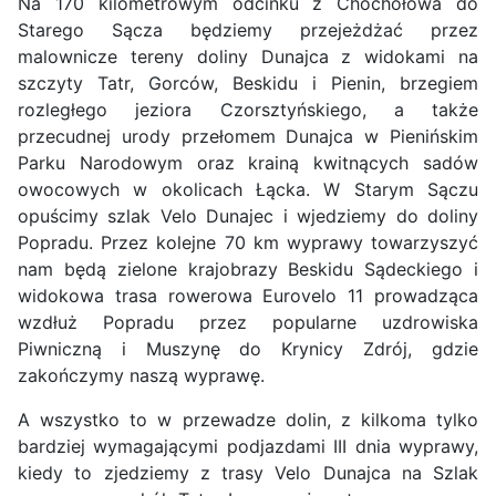
Na 170 kilometrowym odcinku z Chochołowa do
Starego Sącza będziemy przejeżdżać przez
malownicze tereny doliny Dunajca z widokami na
szczyty Tatr, Gorców, Beskidu i Pienin, brzegiem
rozległego jeziora Czorsztyńskiego, a także
przecudnej urody przełomem Dunajca w Pienińskim
Parku Narodowym oraz krainą kwitnących sadów
owocowych w okolicach Łącka. W Starym Sączu
opuścimy szlak Velo Dunajec i wjedziemy do doliny
Popradu. Przez kolejne 70 km wyprawy towarzyszyć
nam będą zielone krajobrazy Beskidu Sądeckiego i
widokowa trasa rowerowa Eurovelo 11 prowadząca
wzdłuż Popradu przez popularne uzdrowiska
Piwniczną i Muszynę do Krynicy Zdrój, gdzie
zakończymy naszą wyprawę.
A wszystko to w przewadze dolin, z kilkoma tylko
bardziej wymagającymi podjazdami III dnia wyprawy,
kiedy to zjedziemy z trasy Velo Dunajca na Szlak